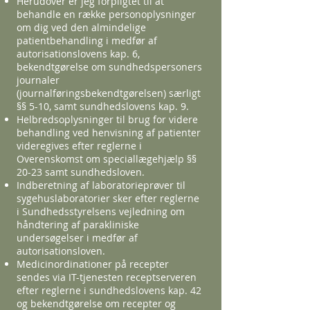
Herudover er jeg forpligtet til at
behandle en række personoplysninger
om dig ved den almindelige
patientbehandling i medfør af
autorisationslovens kap. 6,
bekendtgørelse om sundhedspersoners
journaler
(journalføringsbekendtgørelsen) særligt
§§ 5-10, samt sundhedslovens kap. 9.
Helbredsoplysninger til brug for videre
behandling ved henvisning af patienter
videregives efter reglerne i
Overenskomst om speciallægehjælp §§
20-23 samt sundhedsloven.
Indberetning af laboratorieprøver til
sygehuslaboratorier sker efter reglerne
i Sundhedsstyrelsens vejledning om
håndtering af parakliniske
undersøgelser i medfør af
autorisationsloven.
Medicinordinationer på recepter
sendes via IT-tjenesten receptserveren
efter reglerne i sundhedslovens kap. 42
og bekendtgørelse om recepter og