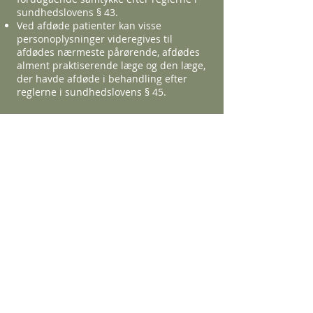
sundhedslovens § 43.
Ved afdøde patienter kan visse
personoplysninger videregives til
afdødes nærmeste pårørende, afdødes
alment praktiserende læge og den læge,
der havde afdøde i behandling efter
reglerne i sundhedslovens § 45.
Tilbagekaldelse af samtykke.
Hvis behandlingen af dine
personoplysninger er baseret på
samtykke, har du ret til at tilbagekalde
samtykket. Hvis du tilbagekalder
samtykket, påvirker det ikke
behandlingen forud for tilbagekaldelse
af samtykket, herunder en videregivelse
baseret på samtykke.
Brug af databehandlere
Dine personoplysninger behandles og
opbevares hos mine databehandlere,