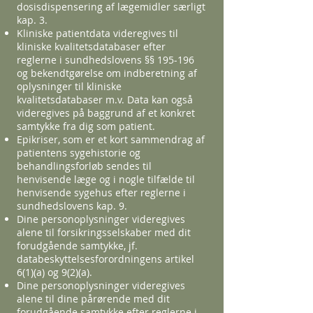
dosisdispensering af lægemidler særligt
kap. 3.
Kliniske patientdata videregives til
kliniske kvalitetsdatabaser efter
reglerne i sundhedslovens §§ 195-196
og bekendtgørelse om indberetning af
oplysninger til kliniske
kvalitetsdatabaser m.v. Data kan også
videregives på baggrund af et konkret
samtykke fra dig som patient.
Epikriser, som er et kort sammendrag af
patientens sygehistorie og
behandlingsforløb sendes til
henvisende læge og i nogle tilfælde til
henvisende sygehus efter reglerne i
sundhedslovens kap. 9.
Dine personoplysninger videregives
alene til forsikringsselskaber med dit
forudgående samtykke, jf.
databeskyttelsesforordningens artikel
6(1)(a) og 9(2)(a).
Dine personoplysninger videregives
alene til dine pårørende med dit
forudgående samtykke efter reglerne i